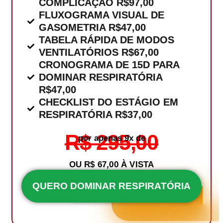
COMPLICAÇÃO R$97,00
FLUXOGRAMA VISUAL DE
GASOMETRIA R$47,00
TABELA RÁPIDA DE MODOS
VENTILATÓRIOS R$67,00
CRONOGRAMA DE 15D PARA
DOMINAR RESPIRATÓRIA
R$47,00
CHECKLIST DO ESTÁGIO EM
RESPIRATÓRIA R$37,00
R$ 295,00
por apenas 9x de
OU R$ 67,00 À VISTA
R$ 8,80
QUERO DOMINAR RESPIRATÓRIA